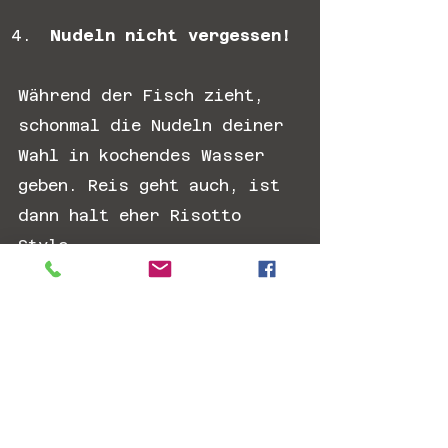
Nudeln nicht vergessen!
Während der Fisch zieht, 
schonmal die Nudeln deiner 
Wahl in kochendes Wasser 
geben. Reis geht auch, ist 
dann halt eher Risotto 
Style.
💡Fun Fact:
 In unserem 
Wokshop Bologneseangeln
fischen wir gezielt auf 
große Weißfische und 
Forellen und NICHT wie der 